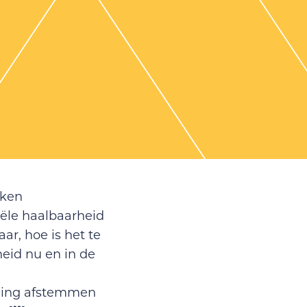
kken
iële haalbaarheid
r, hoe is het te
heid nu en in de
erling afstemmen