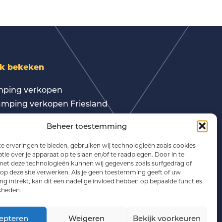
k bekeken
ping verkopen
mping verkopen Friesland
fbaan verkopen
Beheer toestemming
epsaccommodatie verkopen
ping te koop Drenthe
 ervaringen te bieden, gebruiken wij technologieën zoals cookies
ie over je apparaat op te slaan en/of te raadplegen. Door in te
ping te koop Gelderland
t deze technologieën kunnen wij gegevens zoals surfgedrag of
ping te koop Friesland
 op deze site verwerken. Als je geen toestemming geeft of uw
 intrekt, kan dit een nadelige invloed hebben op bepaalde functies
ing met B&B te koop
kheden.
sure Makelaars Nederland
sure Taxateurs Nederland
epteren
Weigeren
Bekijk voorkeuren