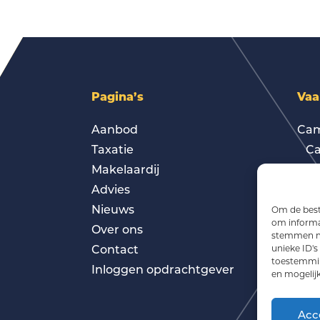
Pagina’s
Vaa
Aanbod
Cam
Taxatie
Ca
Makelaardij
Gol
Advies
Gro
Nieuws
Cam
Om de beste
om informat
Over ons
Cam
stemmen me
Contact
Cam
unieke ID's
toestemming
Inloggen opdrachtgever
Won
en mogelij
Lei
Lei
Acc