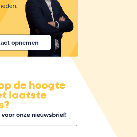
heden.
tact opnemen
 op de hoogte
t laatste
s?
in voor onze nieuwsbrief!