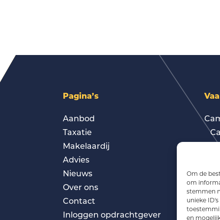
Pagina’s
Vaa
Aanbod
Cam
Taxatie
Ca
Makelaardij
Gol
Advies
Gro
Nieuws
Cam
Om de beste
om informat
Over ons
Cam
stemmen me
Contact
Cam
unieke ID's
toestemming
Inloggen opdrachtgever
Won
en mogelij