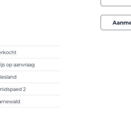
erkocht
ijs op aanvraag
riesland
midspaed 2
arnewald