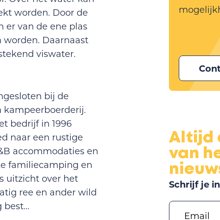
mogelijk
ekt worden. Door de
n er van de ene plas
n worden. Daarnaast
stekend viswater.
Con
ngesloten bij de
n kampeerboerderij.
t bedrijf in 1996
Altijd
 naar een rustige
B&B accommodaties en
van he
te familiecamping en
nieuw
 uitzicht over het
Schrijf je 
tig ree en ander wild
best...