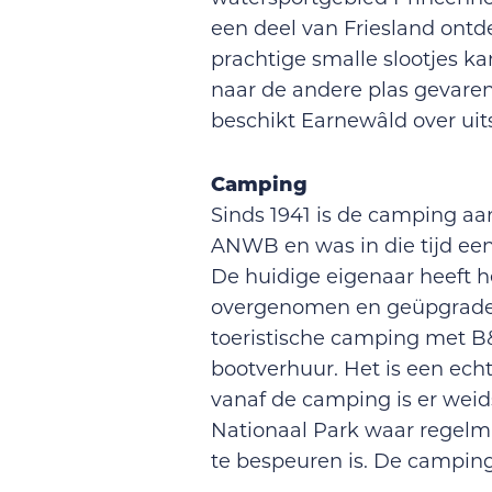
een deel van Friesland ontd
prachtige smalle slootjes ka
naar de andere plas gevare
beschikt Earnewâld over uit
Camping
Sinds 1941 is de camping aa
ANWB en was in die tijd ee
De huidige eigenaar heeft he
overgenomen en geüpgraded
toeristische camping met 
bootverhuur. Het is een ech
vanaf de camping is er weids
Nationaal Park waar regelma
te bespeuren is. De camping 