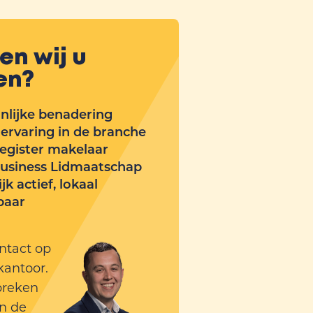
en wij u
en?
nlijke benadering
ervaring in de branche
gister makelaar
usiness Lidmaatschap
jk actief, lokaal
baar
tact op
kantoor.
preken
n de