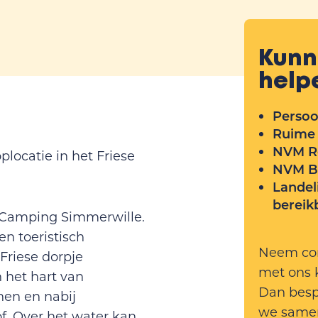
Kunn
help
Persoo
Ruime 
NVM Re
locatie in het Friese
NVM B
Landeli
bereik
Camping Simmerwille.
n toeristisch
Neem con
 Friese dorpje
met ons 
 het hart van
Dan bes
nen en nabij
we same
f. Over het water kan