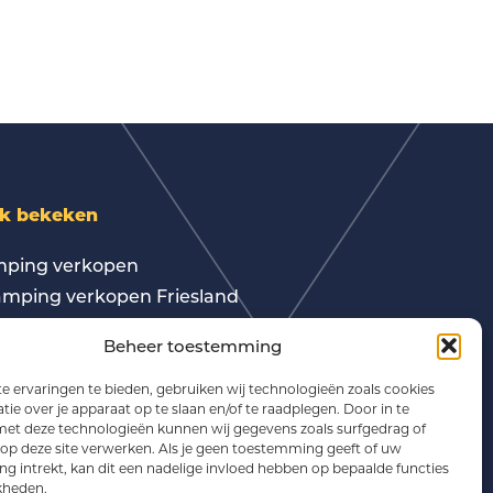
k bekeken
ping verkopen
mping verkopen Friesland
fbaan verkopen
Beheer toestemming
epsaccommodatie verkopen
ping te koop Drenthe
 ervaringen te bieden, gebruiken wij technologieën zoals cookies
ie over je apparaat op te slaan en/of te raadplegen. Door in te
ping te koop Gelderland
t deze technologieën kunnen wij gegevens zoals surfgedrag of
ping te koop Friesland
 op deze site verwerken. Als je geen toestemming geeft of uw
 intrekt, kan dit een nadelige invloed hebben op bepaalde functies
ing met B&B te koop
kheden.