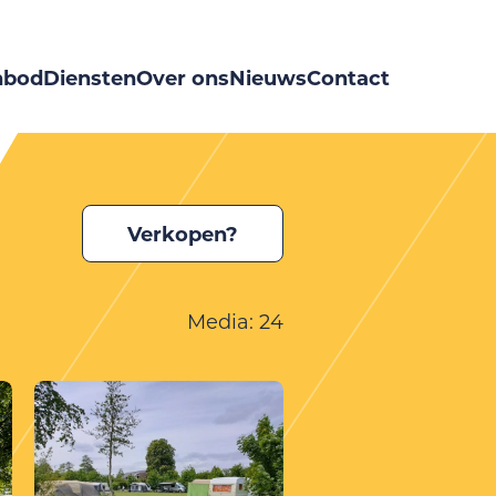
nbod
Diensten
Over ons
Nieuws
Contact
Verkopen?
Media: 24